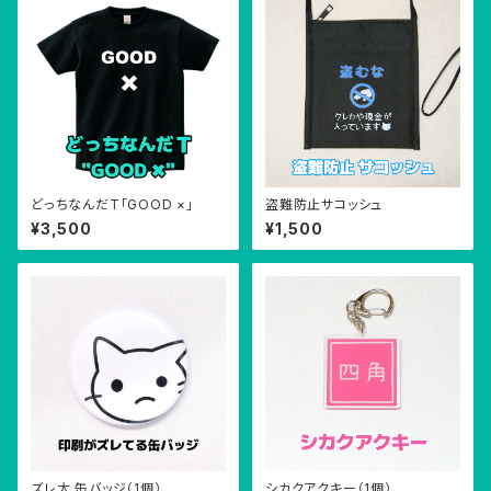
どっちなんだT「GOOD ×」
盗難防止サコッシュ
¥3,500
¥1,500
ズレ太 缶バッジ（1個）
シカクアクキー（1個）