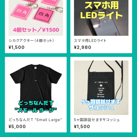
シカクアクキー（4個セット）
スマホ用LEDライト
¥1,500
¥2,980
どっちなんだT “Small Large”
5ヶ国語話せますサコッシュ
¥5,000
¥1,500